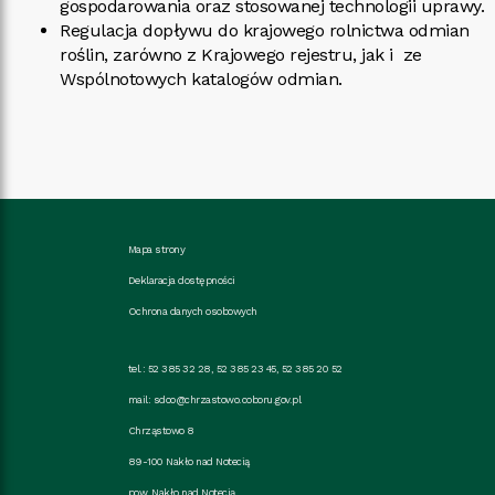
gospodarowania oraz stosowanej technologii uprawy.
Regulacja dopływu do krajowego rolnictwa odmian
roślin, zarówno z Krajowego rejestru, jak i ze
Wspólnotowych katalogów odmian.
Mapa strony
Deklaracja dostępności
Ochrona danych osobowych
tel.: 52 385 32 28, 52 385 23 45, 52 385 20 52
mail:
sdoo@chrzastowo.coboru.gov.pl
Chrząstowo 8
89-100 Nakło nad Notecią
pow. Nakło nad Notecią