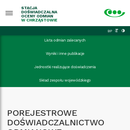
STACJA
DOŚWIADCZALNA
OCENY ODMIAN
W CHRZĄSTOWIE
BIP
Lista odmian zalecanych
Wyniki i inne publikacje
Jednostki realizujące doświadczenia
Skład zespołu wojewódzkiego
POREJESTROWE
DOŚWIADCZALNICTWO