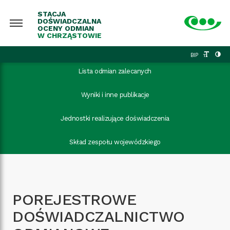
STACJA
DOŚWIADCZALNA
OCENY ODMIAN
W CHRZĄSTOWIE
BIP
Lista odmian zalecanych
Wyniki i inne publikacje
Jednostki realizujące doświadczenia
Skład zespołu wojewódzkiego
POREJESTROWE
DOŚWIADCZALNICTWO