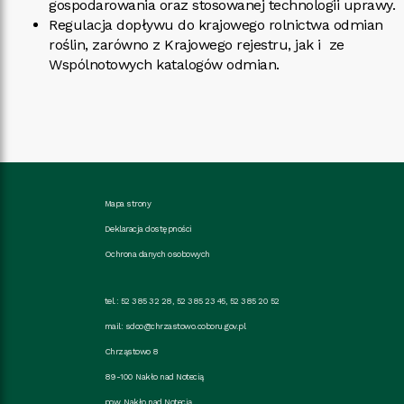
gospodarowania oraz stosowanej technologii uprawy.
Regulacja dopływu do krajowego rolnictwa odmian
roślin, zarówno z Krajowego rejestru, jak i ze
Wspólnotowych katalogów odmian.
Mapa strony
Deklaracja dostępności
Ochrona danych osobowych
tel.: 52 385 32 28, 52 385 23 45, 52 385 20 52
mail:
sdoo@chrzastowo.coboru.gov.pl
Chrząstowo 8
89-100 Nakło nad Notecią
pow. Nakło nad Notecią